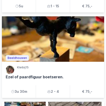
5u
1 - 15
€ 75,-
Beeldhouwen
Kleibij15
Ezel of paardfiguur boetseren.
3u 30m
2 - 4
€ 75,-