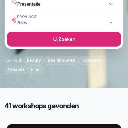
PROVINCIE
Zoeken
Ook leuk:
Beauty
Beeldhouwen
Computer
Creatief
Film
41 workshops gevonden