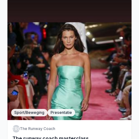
Sport/Beweging
Presentatie
TRC
The Runway Coach
The runway coach masterclass