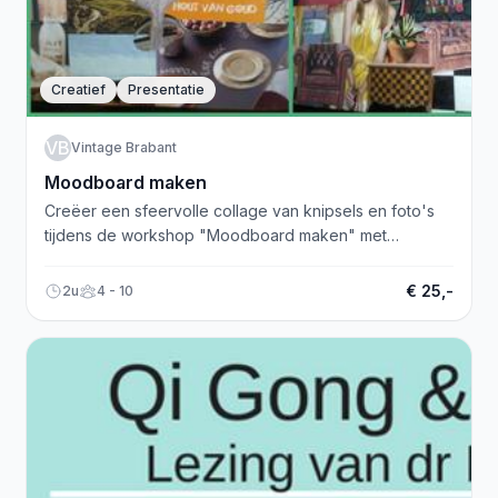
Creatief
Presentatie
VB
Vintage Brabant
Moodboard maken
Creëer een sfeervolle collage van knipsels en foto's
tijdens de workshop "Moodboard maken" met
begeleiding van Christa Kamermans. Aanmelden via
email.
€ 25,-
2u
4 - 10