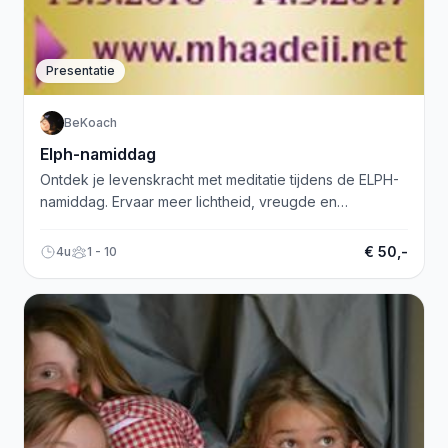
Presentatie
BeKoach
Elph-namiddag
Ontdek je levenskracht met meditatie tijdens de ELPH-
namiddag. Ervaar meer lichtheid, vreugde en
helderheid. Meld je nu aan!
€ 50,-
4u
1 - 10