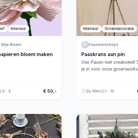
ief
Interieur
Interieur
Groendecoratie
P
 Blije Bloem
Paasworkshops
papieren bloem maken
Paaskrans aan pin
Vier Pasen met creativiteit! S
je in voor onze groenwork
en maak een prachtige
paaskrans aan de pin.
€ 50,-
3 - 5
2u 30m
1 - 10