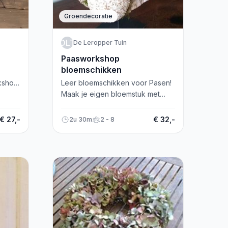
Groendecoratie
DLT
De Leropper Tuin
Paasworkshop
bloemschikken
kshop!
Leer bloemschikken voor Pasen!
ncl.
Maak je eigen bloemstuk met
voorjaarsbloemen en
decoratieve paaselementen.
€ 27,-
€ 32,-
2u 30m
2 - 8