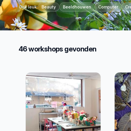
Ook leuk:
Beauty
Beeldhouwen
Computer
Cr
46 workshops gevonden