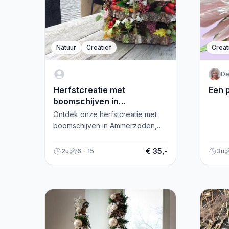
Natuur
Creatief
Creat
De
Herfstcreatie met
Een 
boomschijven in
ammerzoden, gelderland
Ontdek onze herfstcreatie met
boomschijven in Ammerzoden,
Gelderland. Ga aan de slag en
maak een prachtige, kleurige
€ 35,-
2u
6 - 15
3u
creatie!