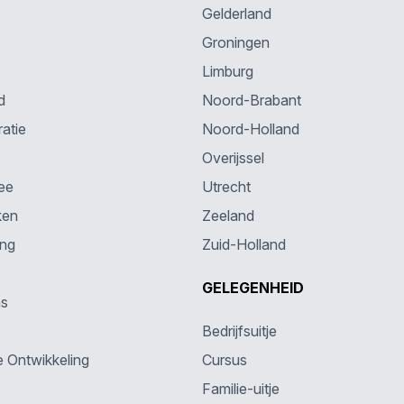
Gelderland
Groningen
Limburg
d
Noord-Brabant
atie
Noord-Holland
Overijssel
ee
Utrecht
ken
Zeeland
ing
Zuid-Holland
GELEGENHEID
ns
Bedrijfsuitje
e Ontwikkeling
Cursus
Familie-uitje