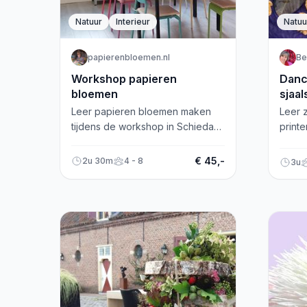
Natuur
Interieur
Natuu
papierenbloemen.nl
Be
Workshop papieren
Dancing 
bloemen
sjaal
ecop
Leer papieren bloemen maken
Leer z
tijdens de workshop in Schiedam.
printe
Ontdek basistechnieken en maak
tijde
je eigen prachtige bloemen.
Oisterw
€ 45,-
2u 30m
4 - 8
3u