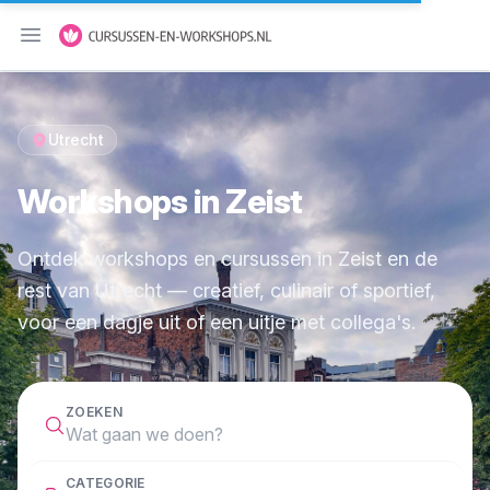
Menu openen
Utrecht
Workshops in Zeist
Ontdek workshops en cursussen in Zeist en de
rest van Utrecht — creatief, culinair of sportief,
voor een dagje uit of een uitje met collega's.
ZOEKEN
CATEGORIE