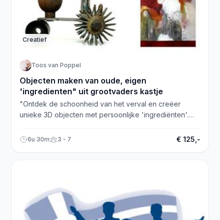
Creatief
Toos van Poppel
Objecten maken van oude, eigen
'ingredienten" uit grootvaders kastje
"Ontdek de schoonheid van het verval en creëer
unieke 3D objecten met persoonlijke 'ingrediënten'.
Workshop in Zeist, meer info op
www.workshopzeist.nl."
€ 125,-
6u 30m
3 - 7