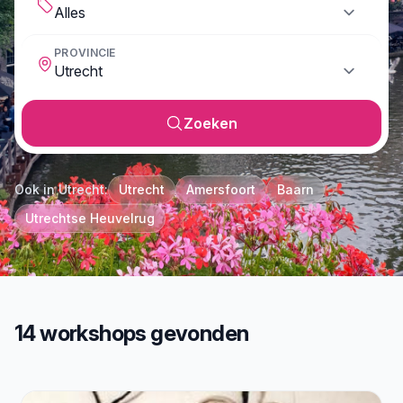
PROVINCIE
Zoeken
Ook in Utrecht:
Utrecht
Amersfoort
Baarn
Utrechtse Heuvelrug
14 workshops gevonden