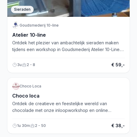
Sieraden
Goudsmederij 10-line
Atelier 10-line
Ontdek het plezier van ambachtelijk sieraden maken
tijdens een workshop in Goudsmederij Atelier 10-Line.
Maak uw eigen unieke juweel!
€ 59,-
3u
2 - 8
Koken/bakken
Creatief
Choco Loca
Choco loca
Ontdek de creatieve en feestelijke wereld van
chocolade met onze inloopworkshop en online
evenementen. Maak er een mooie dag van!
€ 38,-
1u 30m
2 - 50