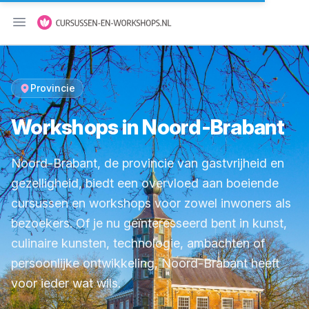
Menu openen
Provincie
Workshops in Noord-Brabant
Noord-Brabant, de provincie van gastvrijheid en
gezelligheid, biedt een overvloed aan boeiende
cursussen en workshops voor zowel inwoners als
bezoekers. Of je nu geïnteresseerd bent in kunst,
culinaire kunsten, technologie, ambachten of
persoonlijke ontwikkeling, Noord-Brabant heeft
voor ieder wat wils.