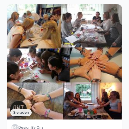
Sieraden
DBO
Design By Onz