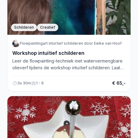
Schilderen
Creatief
Flowpaintingart intuïtief schilderen door Eelke van Hoof
Workshop intuïtief schilderen
Leer de flowpainting-techniek met watervermengbare
olieverf tijdens de workshop intuïtief schilderen. Laat
de vrije expressie van je ziel tot leven komen!
€ 65,-
3u 30m
1 - 6