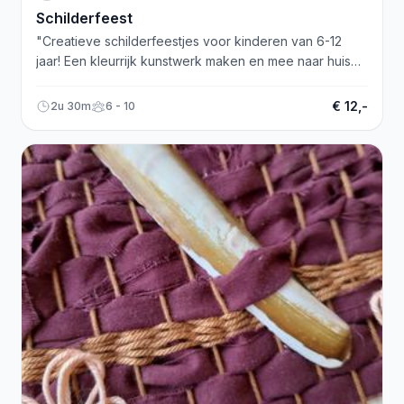
Schilderfeest
"Creatieve schilderfeestjes voor kinderen van 6-12
jaar! Een kleurrijk kunstwerk maken en mee naar huis
nemen. Laat uw kinderen creatief ontdekken!"
€ 12,-
2u 30m
6 - 10