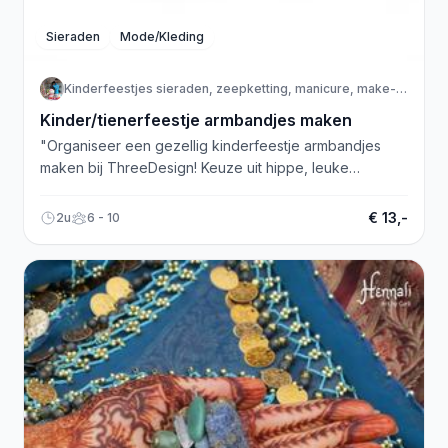
Sieraden
Mode/Kleding
Kinderfeestjes sieraden, zeepketting, manicure, make-up
Kinder/tienerfeestje armbandjes maken
"Organiseer een gezellig kinderfeestje armbandjes
maken bij ThreeDesign! Keuze uit hippe, leuke
armbandjes en oersterke paracord-armbanden."
€ 13,-
2u
6 - 10