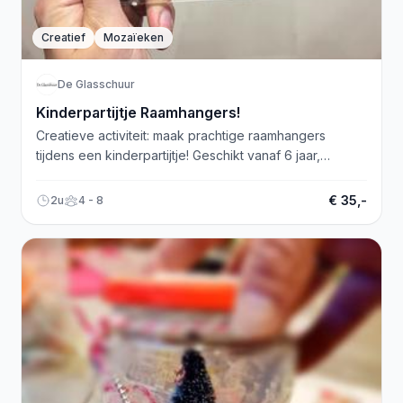
Creatief
Mozaïeken
De Glasschuur
Kinderpartijtje Raamhangers!
Creatieve activiteit: maak prachtige raamhangers
tijdens een kinderpartijtje! Geschikt vanaf 6 jaar,
inclusief benodigde materialen en lekkers. Reserveer
nu!
€ 35,-
2u
4 - 8