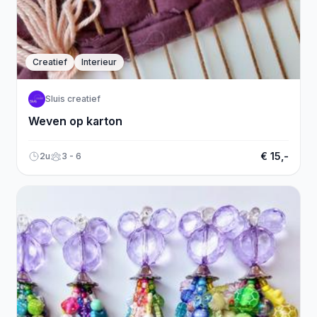
Creatief
Interieur
Sluis creatief
Weven op karton
€ 15,-
2u
3 - 6