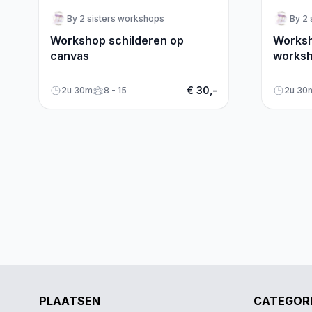
By 2 sisters workshops
By 2 
Workshop schilderen op
Worksh
canvas
worksh
€ 30,-
2u 30m
8 - 15
2u 30
PLAATSEN
CATEGOR