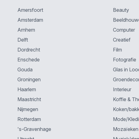
Amersfoort
Beauty
Amsterdam
Beeldhouw
Arnhem
Computer
Delft
Creatief
Dordrecht
Film
Enschede
Fotografie
Gouda
Glas in Loo
Groningen
Groendecor
Haarlem
Interieur
Maastricht
Koffie & Th
Nijmegen
Koken/bak
Rotterdam
Mode/Kled
's-Gravenhage
Mozaïeken