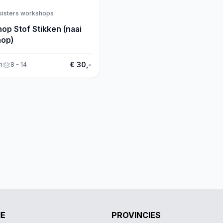
sisters workshops
op Stof Stikken (naai
op)
€ 30,-
m
8 - 14
IE
PROVINCIES