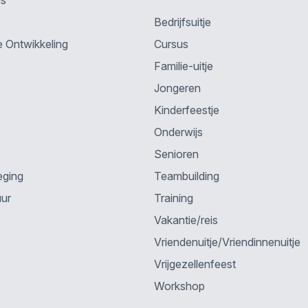
ns
Bedrijfsuitje
e Ontwikkeling
Cursus
Familie-uitje
Jongeren
Kinderfeestje
Onderwijs
Senioren
eging
Teambuilding
uur
Training
Vakantie/reis
Vriendenuitje/Vriendinnenuitje
Vrijgezellenfeest
Workshop