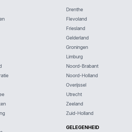
Drenthe
en
Flevoland
Friesland
Gelderland
Groningen
Limburg
d
Noord-Brabant
atie
Noord-Holland
Overijssel
ee
Utrecht
ken
Zeeland
ing
Zuid-Holland
GELEGENHEID