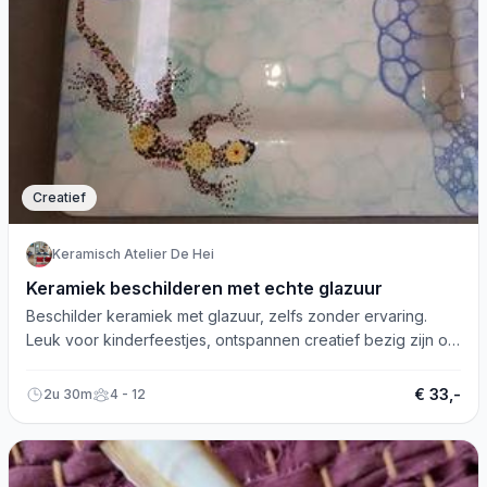
Creatief
Keramisch Atelier De Hei
Keramiek beschilderen met echte glazuur
Beschilder keramiek met glazuur, zelfs zonder ervaring.
Leuk voor kinderfeestjes, ontspannen creatief bezig zijn of
een vriendinnendag. Ruim assortiment!
€ 33,-
2u 30m
4 - 12