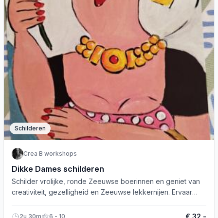
Schilderen
Crea B workshops
Dikke Dames schilderen
Schilder vrolijke, ronde Zeeuwse boerinnen en geniet van
creativiteit, gezelligheid en Zeeuwse lekkernijen. Ervaar
een blijvende herinnering!
€ 32,-
2u 30m
6 - 10