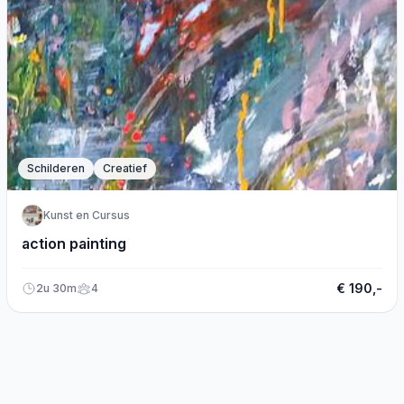
Schilderen
Creatief
Kunst en Cursus
action painting
€ 190,-
2u 30m
4