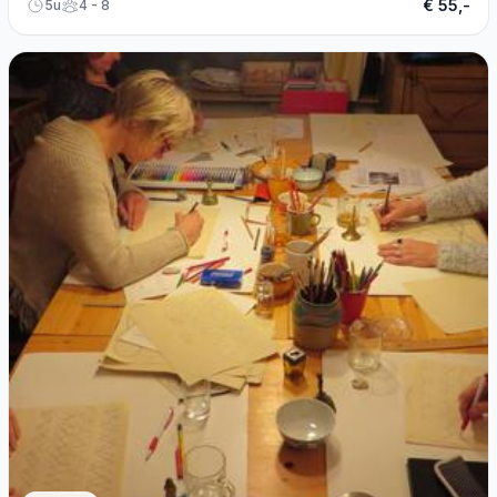
€ 55,-
5u
4 - 8