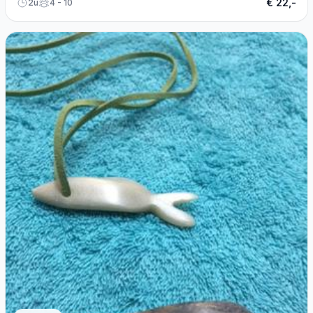
€ 22,-
2u
4 - 10