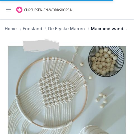
Menu openen
Home
Friesland
De Fryske Marren
Macramé wandhanger in houten ring