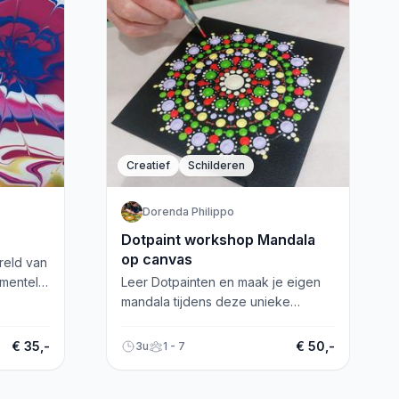
Creatief
Schilderen
Dorenda Philippo
Dotpaint workshop Mandala
op canvas
reld van
imentele
Leer Dotpainten en maak je eigen
chtig
mandala tijdens deze unieke
workshop in Heerhugowaard.
Ervaring niet vereist!
€ 35,-
€ 50,-
3u
1 - 7