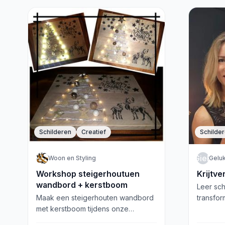
Schilderen
Creatief
Schilde
GieP
Woon en Styling
Geluk
Workshop steigerhoutuen
Krijtv
wandbord + kerstboom
Leer sch
Maak een steigerhouten wandbord
transfor
met kerstboom tijdens onze
kunstwe
gezellige workshop bij Woon en
tijdens 