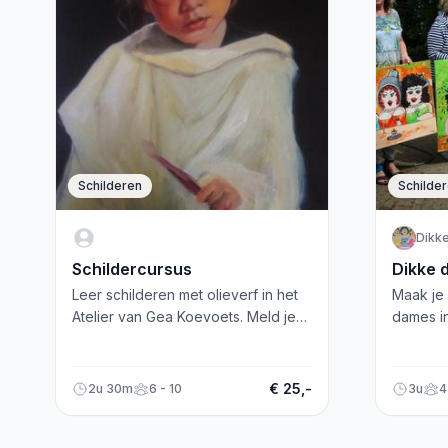
Schilderen
Schilde
Dikk
Schildercursus
Dikke 
Leer schilderen met olieverf in het
Maak je 
Atelier van Gea Koevoets. Meld je
dames in
snel aan voor de cursus!
worksho
alleen v
€ 25,-
2u 30m
6 - 10
3u
4