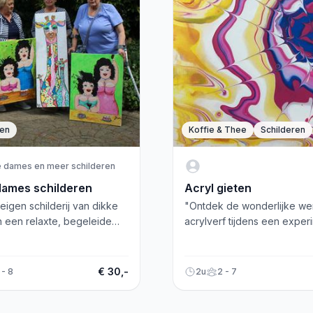
ren
Koffie & Thee
Schilderen
e dames en meer schilderen
dames schilderen
Acryl gieten
eigen schilderij van dikke
"Ontdek de wonderlijke we
 een relaxte, begeleide
acrylverf tijdens een exper
p. Geen ervaring nodig,
workshop gieten in een pra
eel plezier!
verbouwd atelier aan huis!"
€ 30,-
 - 8
2u
2 - 7