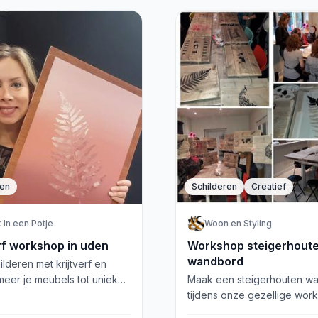
ren
Schilderen
Creatief
 in een Potje
Woon en Styling
erf workshop in uden
Workshop steigerhout
wandbord
ilderen met krijtverf en
meer je meubels tot unieke
Maak een steigerhouten w
rken. Ontdek alle geheimen
tijdens onze gezellige wor
onze workshop in Uden!
Borne. Kies je eigen tekst e