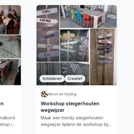
Schilderen
Creatief
Woon en Styling
en
Workshop steigerhouten
wegwijzer
andbord
Maak een trendy steigerhouten
kshop in
wegwijzer tijdens de workshop bij
n geniet
Woon en Styling in Borne. Koffie,