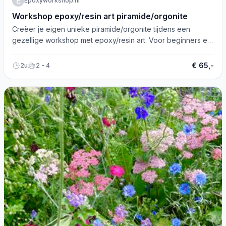
E
Epoxyworkshop.nl
Workshop epoxy/resin art piramide/orgonite
Creëer je eigen unieke piramide/orgonite tijdens een
gezellige workshop met epoxy/resin art. Voor beginners en
gevorderden!
€ 65,-
2u
2 - 4