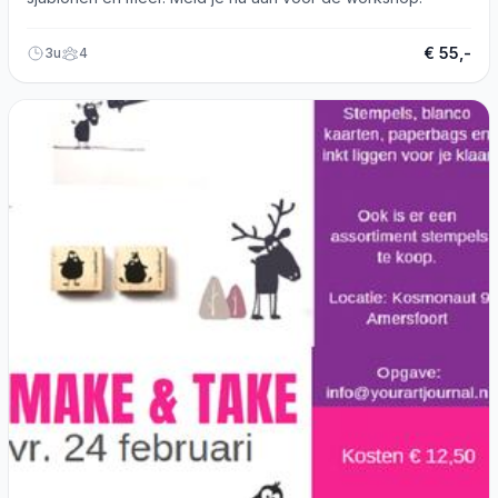
€ 55,-
3u
4