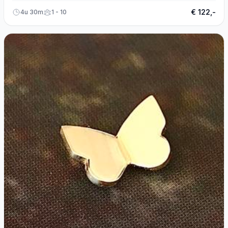
€ 122,-
4u 30m
1 - 10