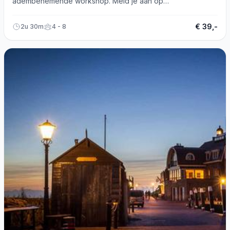
adembenemende workshop. Meld je aan op
https://www.loods0.nl/zomerprogramma-2019!
€ 39,-
2u 30m
4 - 8