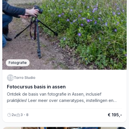
Fotografie
TS
Torro Studio
Fotocursus basis in assen
Ontdek de basis van fotografie in Assen, inclusief
praktijkles! Leer meer over cameratypes, instellingen en
maak betere foto's. Schrijf je in!
€ 195,-
2u
3 - 8