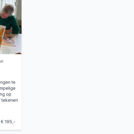
at
ingen te
empelige
ing op
f tekenen
€ 195,-