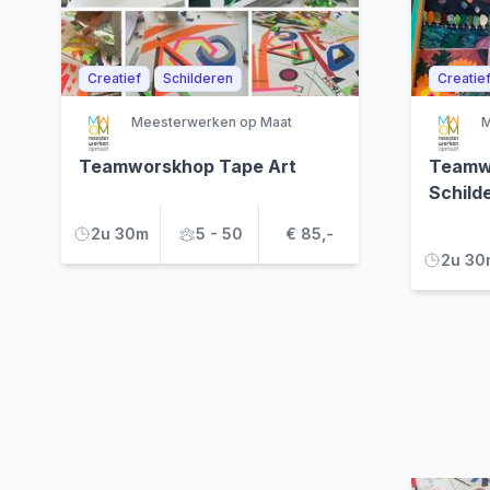
Creatief
Schilderen
Creatie
Meesterwerken op Maat
M
Teamworskhop Tape Art
Teamwo
Schilde
2u 30m
5 - 50
€ 85,-
2u 30