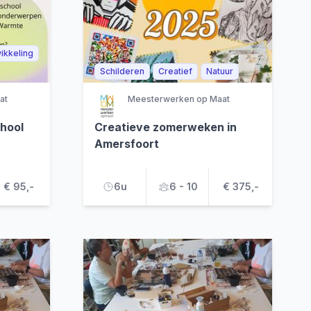
ikkeling
Schilderen
Creatief
Natuur
at
Meesterwerken op Maat
hool
Creatieve zomerweken in
Amersfoort
€ 95,-
6u
6 - 10
€ 375,-