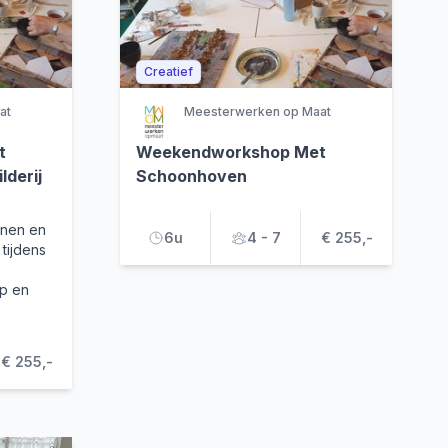
Creatief
at
Meesterwerken op Maat
t
Weekendworkshop Met
lderij
Schoonhoven
nen en
6u
4 - 7
€ 255,-
 tijdens
rp en
€ 255,-