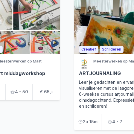
f
Creatief
Schilderen
eesterwerken op Maat
Meesterwerken op Ma
rt middagworkshop
ARTJOURNALING
Leer je gedachten en ervar
visualiseren met de laagdr
4 - 50
€ 65,-
6-weekse cursus artjournal
dinsdagochtend. Expressie
en schilderen!
2u 15m
4 - 7