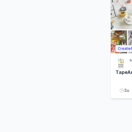
Creatie
M
TapeA
3u