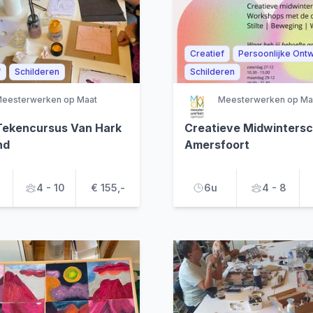
Creatief
Persoonlijke Ontw
f
Schilderen
Schilderen
eesterwerken op Maat
Meesterwerken op Ma
Tekencursus Van Hark
Creatieve Midwintersc
nd
Amersfoort
4 - 10
€ 155,-
6u
4 - 8