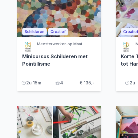
Schilderen
Creatief
Creatie
Meesterwerken op Maat
M
Minicursus Schilderen met
Korte 
Pointillisme
tot Ha
2u 15m
4
€ 135,-
2u