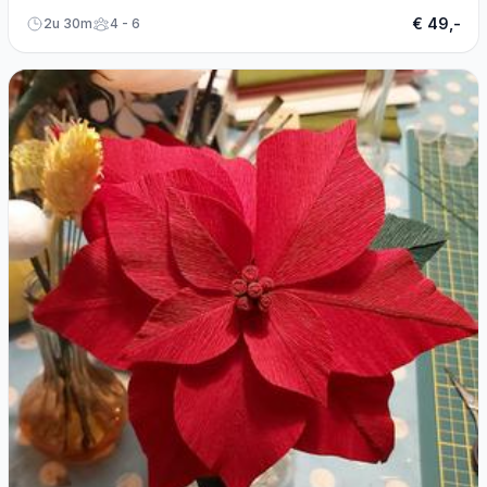
€ 49,-
2u 30m
4 - 6