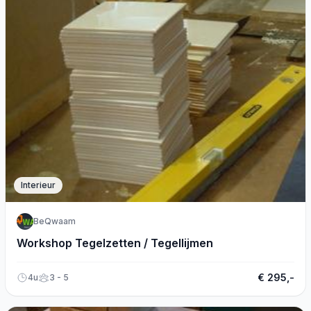
Interieur
BeQwaam
Workshop Tegelzetten / Tegellijmen
€ 295,-
4u
3 - 5