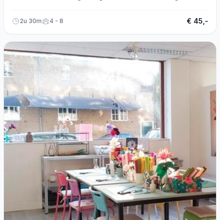
Delft!
€ 45,-
2u 30m
4 - 8