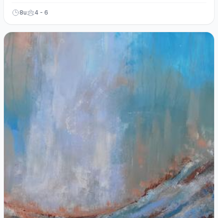
8u
4 - 6