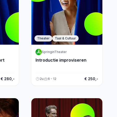
Theater
Taal & Cultuur
SpringinTheater
ort
Introductie improviseren
€ 280,-
€ 250,-
2u
6 - 12