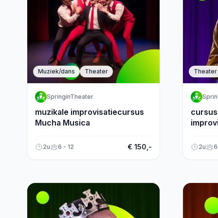
Muziek/dans
Theater
Theater
SpringinTheater
Sprin
muzikale improvisatiecursus
cursus
Mucha Musica
improv
€ 150,-
2u
6 - 12
2u
6