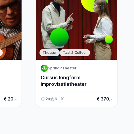
Theater
Taal & Cultuur
SpringinTheater
Cursus longform
improvisatietheater
€ 20,-
€ 370,-
2u
6 - 10