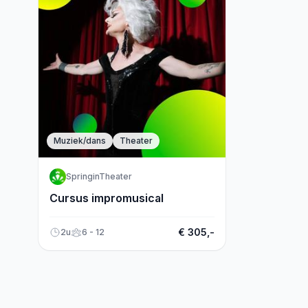
Muziek/dans
Theater
SpringinTheater
Cursus impromusical
€ 305,-
2u
6 - 12