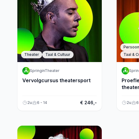
Persoonl
Theater
Taal & Cultuur
Taal & C
SpringinTheater
Sprin
Vervolgcursus theatersport
Proefle
theate
€ 246,-
2u
6 - 14
2u
6