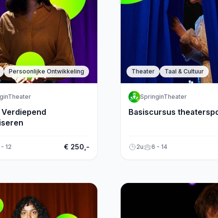
Persoonlijke Ontwikkeling
Theater
Taal & Cultuur
ginTheater
SpringinTheater
 Verdiepend
Basiscursus theatersp
iseren
€ 250,-
 - 12
2u
6 - 14