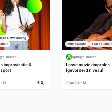
ijke Ontwikkeling
ultuur
Muziek/dans
Taal & Cultuur
ginTheater
SpringinTheater
s improvisatie &
Losse muziekimproles
rsport
[gevorderd niveau]
€ 0,-
 - 14
2u
6 - 12