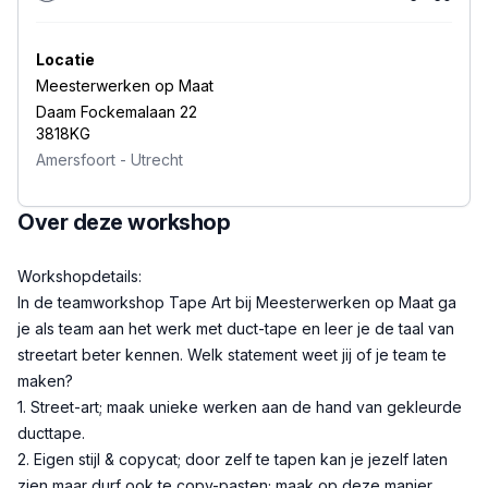
Locatie
Meesterwerken op Maat
Daam Fockemalaan 22
3818KG
Amersfoort
-
Utrecht
Over deze workshop
Beschrijving
Workshopdetails:
In de teamworkshop Tape Art bij Meesterwerken op Maat ga
je als team aan het werk met duct-tape en leer je de taal van
streetart beter kennen. Welk statement weet jij of je team te
maken?
1. Street-art; maak unieke werken aan de hand van gekleurde
ducttape.
2. Eigen stijl & copycat; door zelf te tapen kan je jezelf laten
zien maar durf ook te copy-pasten; maak op deze manier