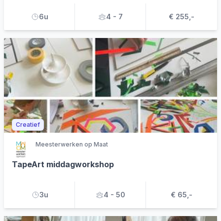
6u
4 - 7
€ 255,-
Creatief
Meesterwerken op Maat
TapeArt middagworkshop
3u
4 - 50
€ 65,-