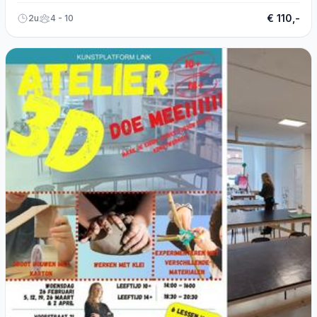
€ 110,-
2u
4 - 10