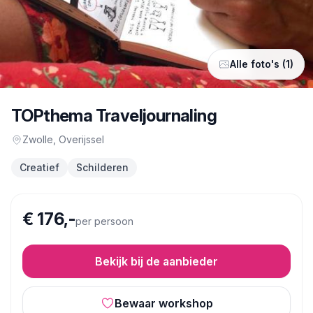
Alle foto's (1)
TOPthema Traveljournaling
Zwolle
, Overijssel
Creatief
Schilderen
€ 176,-
per persoon
Bekijk bij de aanbieder
Bewaar workshop