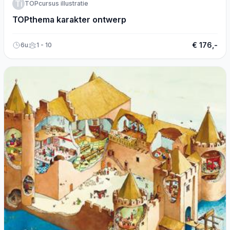
Ti
TOPcursus illustratie
TOPthema karakter ontwerp
€ 176,-
6u
1 - 10