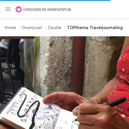
Menu openen
Home
Overijssel
Zwolle
TOPthema Traveljournaling