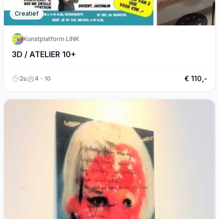
Creatief
Kunstplatform LINK
3D / ATELIER 10+
€ 110,-
2u
4 - 10