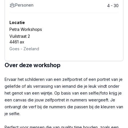
Personen
4 - 30
Locatie
Petra Workshops
Vuilstraat 2
4461 ax
Goes
-
Zeeland
Over deze workshop
Beschrijving
Ervaar het schilderen van een zelfportret of een portret van je
geliefde of als verrassing van iemand die je leuk vindt onder
het genot van een wijntje. Op basis van een selfie/foto krijg je
een canvas die jouw zelfportret in nummers weergeeft. Je
ontvangt de verf bij de nummers die passen bij de kleuren van
je selfie.
Perfect voor mensen die van quality time houden, zoals een