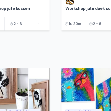
op jute kussen
Workshop jute doek sc
2 - 8
-
1u 30m
2 - 6