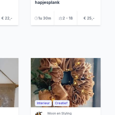
hapjesplank
€ 22,-
1u 30m
2 - 18
€ 25,-
Interieur
Creatief
Woon en Styling