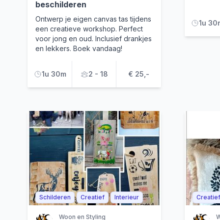
beschilderen
Ontwerp je eigen canvas tas tijdens
1u 30
een creatieve workshop. Perfect
voor jong en oud. Inclusief drankjes
en lekkers. Boek vandaag!
1u 30m
2 - 18
€ 25,-
Schilderen
Creatief
Interieur
Creatie
Woon en Styling
W