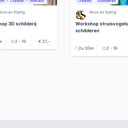
ren
Creatief
Interieur
Creatief
Schilderen
oon en Styling
Woon en Styling
op 3D schilderij
Workshop struisvogels
schilderen
m
2 - 10
€ 27,-
2u 30m
2 - 16