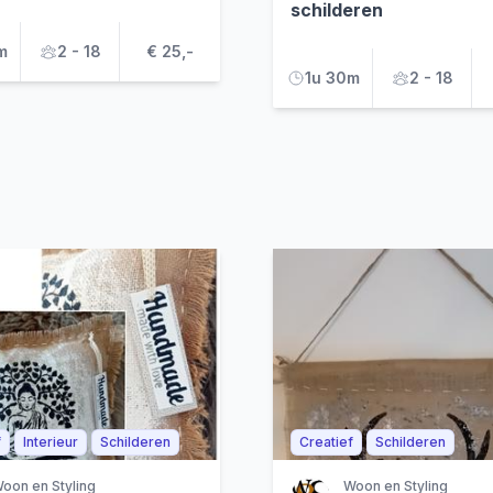
schilderen
m
2 - 18
€ 25,-
1u 30m
2 - 18
f
Interieur
Schilderen
Creatief
Schilderen
oon en Styling
Woon en Styling