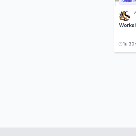
Schilde
W
Worksh
1u 30