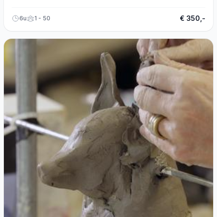
€ 350,-
6u
1 - 50