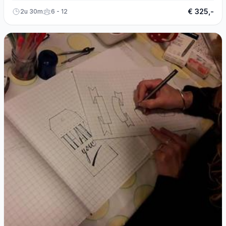
€ 325,-
2u 30m
6 - 12