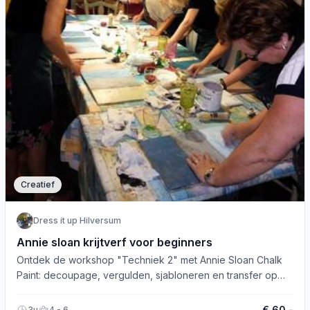
Creatief
Dress it up Hilversum
Annie sloan krijtverf voor beginners
Ontdek de workshop "Techniek 2" met Annie Sloan Chalk
Paint: decoupage, vergulden, sjabloneren en transfer op
meubels.
€ 60,-
3u
4 - 6