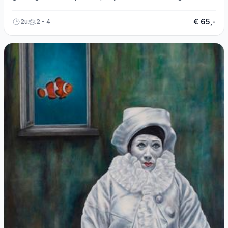
gevorderden!
€ 65,-
2u
2 - 4