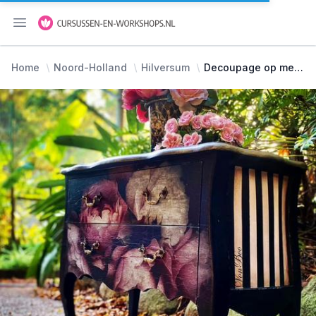
Menu openen
Home
Noord-Holland
Hilversum
Decoupage op meubels en krijtverf