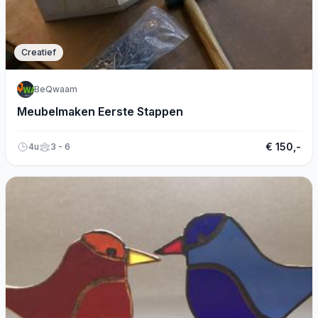
Creatief
BeQwaam
Meubelmaken Eerste Stappen
€ 150,-
4u
3 - 6