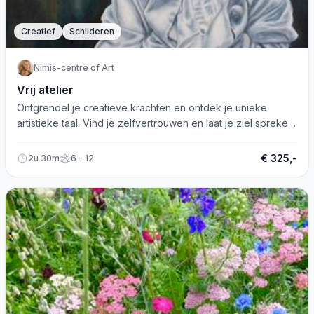
Creatief
Schilderen
Nimis-centre of Art
Vrij atelier
Ontgrendel je creatieve krachten en ontdek je unieke
artistieke taal. Vind je zelfvertrouwen en laat je ziel spreken
bij Vrij Atelier.
€ 325,-
2u 30m
6 - 12