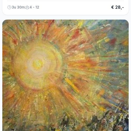
€ 28,-
3u 30m
4 - 12