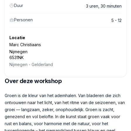
Duur
3 uren, 30 minuten
Personen
5 - 12
Locatie
Marc Christiaans
Nijmegen
6531NK
Nijmegen
-
Gelderland
Over deze workshop
Beschrijving
Groen is de kleur van het ademhalen. Van bladeren die zich
ontvouwen naar het licht, van het ritme van de seizoenen, van
groei — langzaam, zeker, onophoudelijk. Groen is zacht,
genezend en vol belofte. In de kunst staat groen vaak voor
rust en balans, voor harmonie met de natuur, voor het
tussenliggende – het niemandsland tussen blauw en geel,