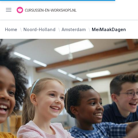
Menu openen
Home
Noord-Holland
Amsterdam
MeiMaakDagen