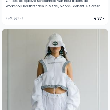
Ontdek de tijdloze schoonheid van hout tijdens de
workshop houtbranden in Made, Noord-Brabant. Ga creatief
aan de slag!
€ 37,-
3u
1 - 8