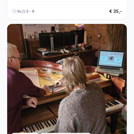
personeelsuitje in Leeuwarden.
€ 35,-
3u
3 - 8