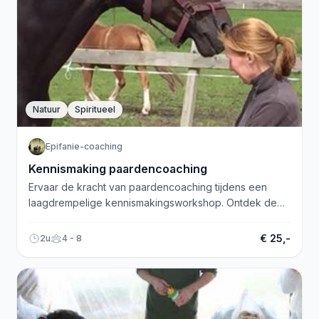
Natuur
Spiritueel
Epifanie-coaching
Kennismaking paardencoaching
Ervaar de kracht van paardencoaching tijdens een
laagdrempelige kennismakingsworkshop. Ontdek de
transformerende mogelijkheden van paarden als
medecoaches!
€ 25,-
2u
4 - 8