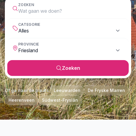
ZOEKEN
CATEGORIE
PROVINCIE
Zoeken
Of ga naar de plaats:
Leeuwarden
De Fryske Marren
Heerenveen
Súdwest-Fryslân