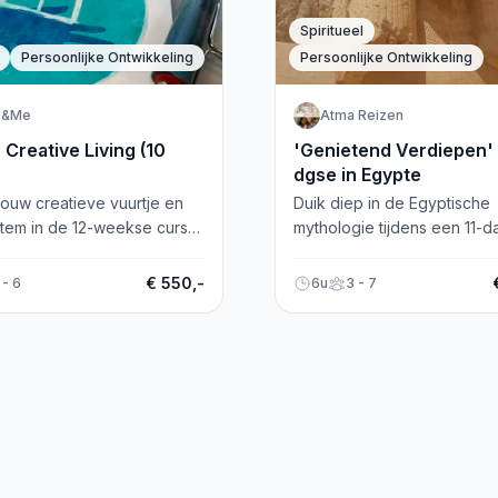
Spiritueel
Persoonlijke Ontwikkeling
Persoonlijke Ontwikkeling
e&Me
Atma Reizen
Creative Living (10
'Genietend Verdiepen' 
)
dgse in Egypte
ouw creatieve vuurtje en
Duik diep in de Egyptische
stem in de 12-weekse cursus
mythologie tijdens een 11-
Living. Laat inspiratie
reis, met een vroegboekvo
en plezier bloeien!
tot 1 juni! Ontspan en herlaad
€ 550,-
 - 6
6u
3 - 7