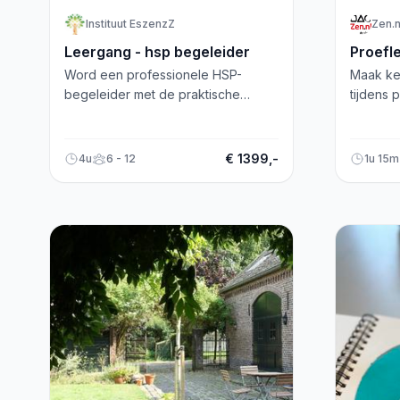
Instituut EszenzZ
Zen.
Leergang - hsp begeleider
Proefl
Word een professionele HSP-
Maak ke
begeleider met de praktische
tijdens 
EszenzZ methode. Startdatum: 22
Arnhem! 
maart 2025, inclusief boeken en
ontspann
certificaat.
€ 1399,-
4u
6 - 12
1u 15m