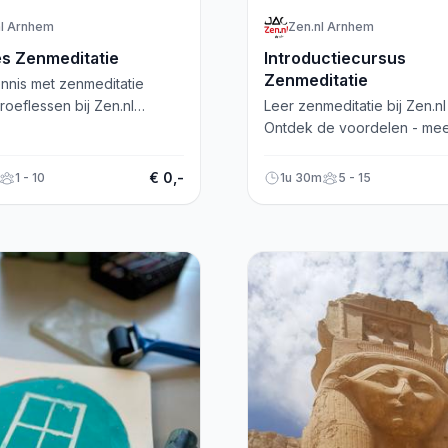
nl Arnhem
Zen.nl Arnhem
es Zenmeditatie
Introductiecursus
Zenmeditatie
nnis met zenmeditatie
proeflessen bij Zen.nl
Leer zenmeditatie bij Zen.n
Ontdek rust, veerkracht en
Ontdek de voordelen - meer
ing. Meld je nu aan!
minder stress en beter slap
Schrijf je nu in!
€ 0,-
1 - 10
1u 30m
5 - 15