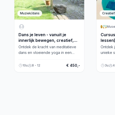
Muziek/dans
Creatief
Mus
Dans je leven - vanuit je
Cursus 
innerlijk bewegen, creatief,
lessen
vreugdevol & vrij
Ontdek de kracht van meditatieve
Ontdek j
dans en vloeiende yoga in een
unieke 
workshop vol innerlijke beweging.
Creative 
Bevrijd jezelf!
stromen 
€ 450,-
10u
8 - 12
3u
4