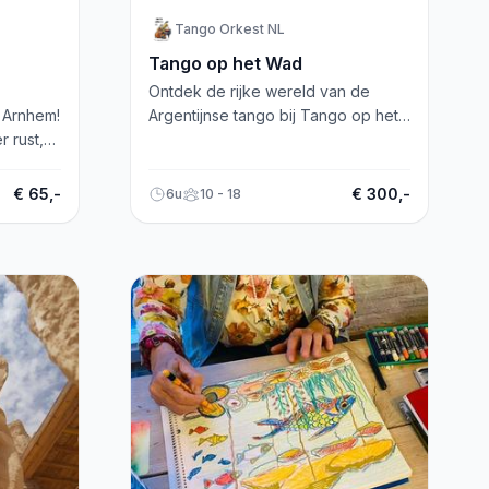
Tango Orkest NL
Tango op het Wad
Ontdek de rijke wereld van de
l Arnhem!
Argentijnse tango bij Tango op het
 rust,
Wad, een unieke muzikale ervaring
en.
op de prachtige Waddeneilanden!
€ 65,-
€ 300,-
6u
10 - 18