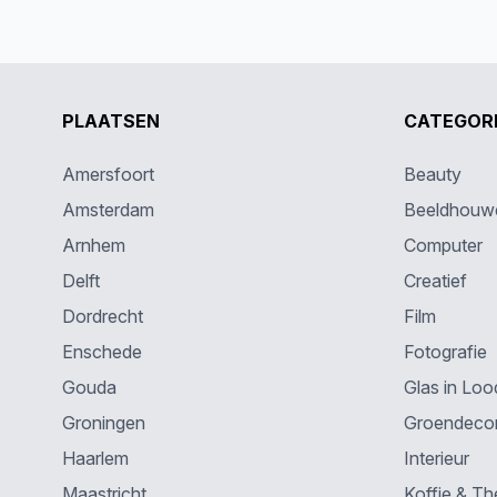
PLAATSEN
CATEGOR
Amersfoort
Beauty
Amsterdam
Beeldhouw
Arnhem
Computer
Delft
Creatief
Dordrecht
Film
Enschede
Fotografie
Gouda
Glas in Loo
Groningen
Groendecor
Haarlem
Interieur
Maastricht
Koffie & Th