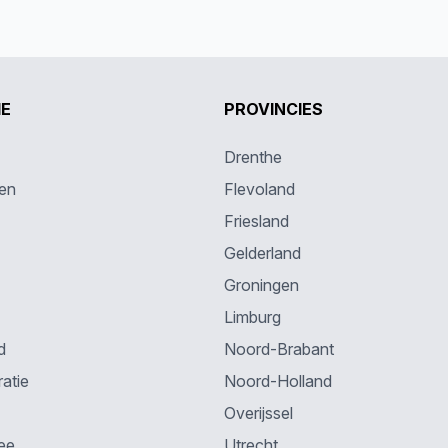
IE
PROVINCIES
Drenthe
en
Flevoland
Friesland
Gelderland
Groningen
Limburg
d
Noord-Brabant
atie
Noord-Holland
Overijssel
ee
Utrecht