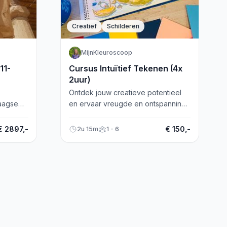
Creatief
Schilderen
MijnKleuroscoop
11-
Cursus Intuïtief Tekenen (4x
2uur)
Ontdek jouw creatieve potentieel
daagse
en ervaar vreugde en ontspanning
ordeel
tijdens de cursus Intuïtief Tekenen
 jezelf.
en Schilderen in Utrecht.
€ 2897,-
€ 150,-
2u 15m
1 - 6