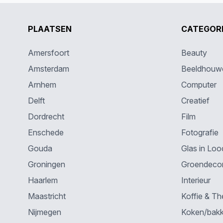
PLAATSEN
CATEGOR
Amersfoort
Beauty
Amsterdam
Beeldhouw
Arnhem
Computer
Delft
Creatief
Dordrecht
Film
Enschede
Fotografie
Gouda
Glas in Loo
Groningen
Groendecor
Haarlem
Interieur
Maastricht
Koffie & Th
Nijmegen
Koken/bak