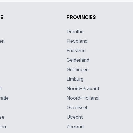
IE
PROVINCIES
Drenthe
en
Flevoland
Friesland
Gelderland
Groningen
Limburg
d
Noord-Brabant
atie
Noord-Holland
Overijssel
ee
Utrecht
ken
Zeeland