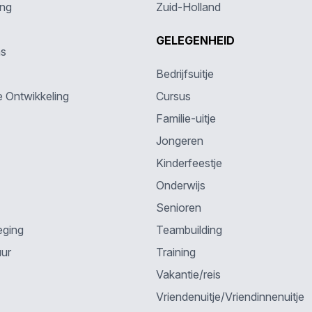
ing
Zuid-Holland
GELEGENHEID
ns
Bedrijfsuitje
e Ontwikkeling
Cursus
Familie-uitje
Jongeren
Kinderfeestje
Onderwijs
Senioren
eging
Teambuilding
uur
Training
Vakantie/reis
Vriendenuitje/Vriendinnenuitje