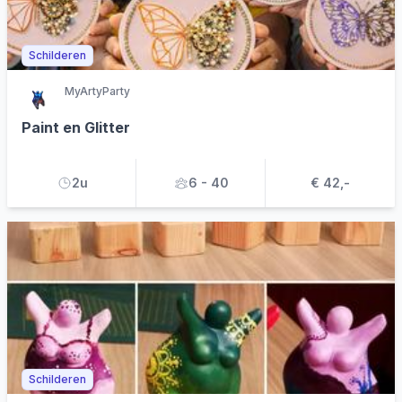
Schilderen
MyArtyParty
Paint en Glitter
2u
6 - 40
€ 42,-
Schilderen